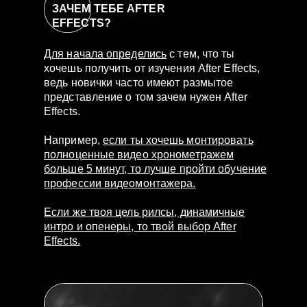
ЗАЧЕМ ТЕБЕ AFTER
EFFECTS?
Для начала определись
с тем, что ты
хочешь получить от изучения After Effects,
ведь новички часто имеют размытое
представление о том зачем нужен After
Effects.
Например,
если ты хочешь монтировать
полноценные видео хронометражем
больше 5 минут, то лучше пройти обучение
профессии видеомонтажера.
Если же твоя цель рилсы, динамичные
интро и опенеры, то твой выбор After
Effects.