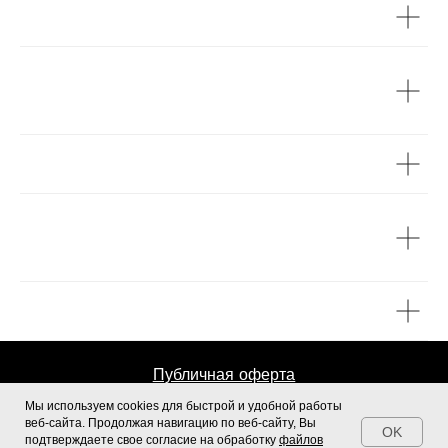
Как реализована поддержка учеников?
Останется ли доступ к курсу после
обучения?
Какой нужен компьютер для монтажа?
Какой уровень будет после окончания
курса?
Как купить курс в рассрочку?
Публичная оферта
Политика конфиденциальности
Мы используем cookies для быстрой и удобной работы
веб-сайта. Продолжая навигацию по веб-сайту, Вы
OK
Разработка сайта
подтверждаете свое согласие на обработку
файлов